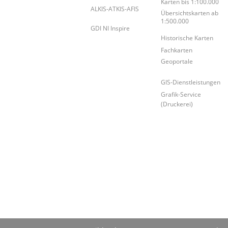
Karten bis 1:100.000
ALKIS-ATKIS-AFIS
Übersichtskarten ab
1:500.000
GDI NI Inspire
Historische Karten
Fachkarten
Geoportale
GIS-Dienstleistungen
Grafik-Service
(Druckerei)