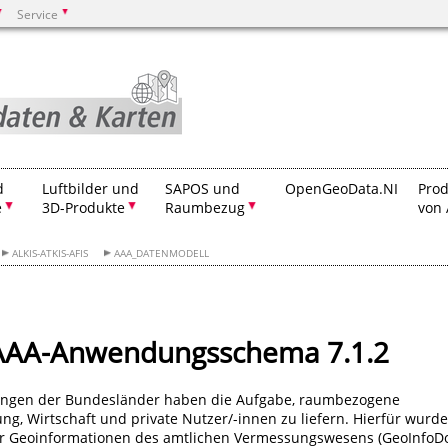
Service
Suchen
d
Luftbilder und
SAPOS und
OpenGeoData.NI
Prod
e
3D-Produkte
Raumbezug
von 
ALKIS-ATKIS-AFIS
AAA_DATENMODELL
 AAA-Anwendungsschema 7.1.2
ungen der Bundesländer haben die Aufgabe, raumbezogene
ng, Wirtschaft und private Nutzer/-innen zu liefern. Hierfür wurde
er Geoinformationen des amtlichen Vermessungswesens (GeoInfoD