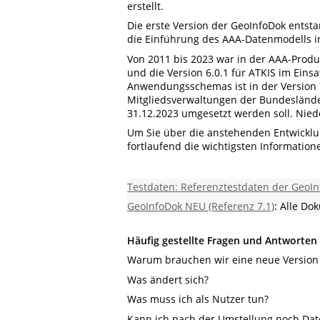
erstellt.
Die erste Version der GeoInfoDok entsta
die Einführung des AAA-Datenmodells i
Von 2011 bis 2023 war in der AAA-Prod
und die Version 6.0.1 für ATKIS im Eins
Anwendungsschemas ist in der Version 7
Mitgliedsverwaltungen der Bundeslände
31.12.2023 umgesetzt werden soll. Niede
Um Sie über die anstehenden Entwicklun
fortlaufend die wichtigsten Informatio
Testdaten: Referenztestdaten der GeoIn
GeoInfoDok NEU (Referenz 7.1)
: Alle Do
Häufig gestellte Fragen und Antworten
Warum brauchen wir eine neue Versio
Was ändert sich?
Was muss ich als Nutzer tun?
Kann ich nach der Umstellung noch D