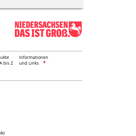
ukte
Informationen
A bis Z
und Links
ok)