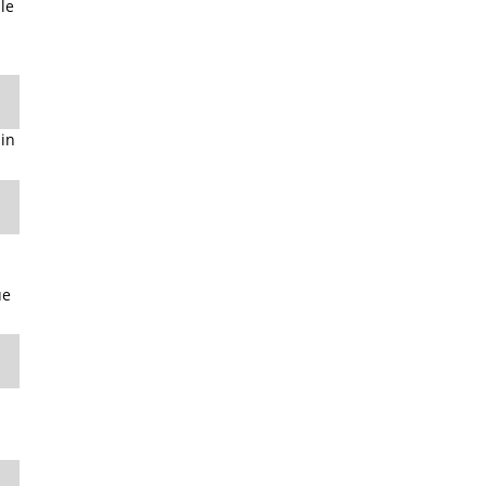
le
in
ue