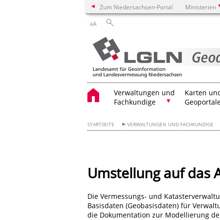
Zum Niedersachsen-Portal
Ministerien
A
A
Verwaltungen und
Karten un
Fachkundige
Geoportal
STARTSEITE
VERWALTUNGEN UND FACHKUNDIGE
Umstellung auf das
Die Vermessungs- und Katasterverwalt
Basisdaten (Geobasisdaten) für Verwaltu
die Dokumentation zur Modellierung d