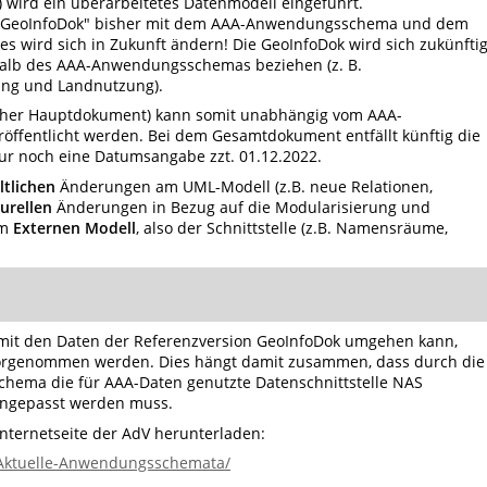
) wird ein überarbeitetes Datenmodell eingeführt.
iff "GeoInfoDok" bisher mit dem AAA-Anwendungsschema und dem
s wird sich in Zukunft ändern! Die GeoInfoDok wird sich zukünfti
lb des AAA-Anwendungsschemas beziehen (z. B.
ng und Landnutzung).
üher Hauptdokument) kann somit unabhängig vom AAA-
ffentlicht werden. Bei dem Gesamtdokument entfällt künftig die
ur noch eine Datumsangabe zzt. 01.12.2022.
ltlichen
Änderungen am UML-Modell (z.B. neue Relationen,
urellen
Änderungen in Bezug auf die Modularisierung und
am
Externen Modell
, also der Schnittstelle (z.B. Namensräume,
 mit den Daten der Referenzversion GeoInfoDok umgehen kann,
orgenommen werden. Dies hängt damit zusammen, dass durch die
hema die für AAA-Daten genutzte Datenschnittstelle NAS
 angepasst werden muss.
Internetseite der AdV herunterladen:
/Aktuelle-Anwendungsschemata/