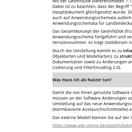
Mit der GeoInfoDok (Referenzmodell 7.1
Dabei ist zu beachten, dass der Begr
Hauptdokument gleichgesetzt wurde. Die
auch auf Anwendungsschemata außerha
Anwendungsschemata für Landbedecku
Das Gesamtkonzept der GeoInfoDok (fr
Anwendungsschema fortgeführt und verö
Versionsnummer, es trägt stattdessen n
Durch die Umstellung kommt es zu
inha
Objektarten und Modellarten), zu
strukt
Dokumentation sowie zu Änderungen 
Codierung und FilterEncoding 2.0).
Was muss ich als Nutzer tun?
Damit die von Ihnen genutzte Software
müssen an der Software Änderungen v
Umstellung auf das neue Anwendungssc
(Normbasierte Austauschschnittstelle)
Das externe Modell können Sie auf der 
https://www.adv-online.de/GeoInfoDok