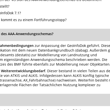
tellt?
oInfoDok 7.1?
d kommt es zu einem Fortführungsstopp?
on des AAA-Anwendungsschemas?
 Rahmenbedingungen
zur Anpassung der GeoInfoDok geführt. Dies
ikation mit dem neuen Datenbankgrundbuch (dabag). Außerdem g
ndesamts (destatis) zur Modellierung von Landnutzung und
inem eigenständigen Anwendungsschema beschrieben werden. Die
zes des BMF führte ebenfalls zur Modellierung neuer Objektarten
n Weiterentwicklungsbedarf
. Dieser bestand in vielen Teilen aus 
te von ATKIS und ALKIS. Infolgedessen kann ALKIS künftig typische
_Strassenachse, AX_Fahrbahnachse) nachweisen. Weiterhin besteht 
erlagernde Flächen der Tatsächlichen Nutzung komplexer zu