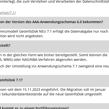
interlegt, die zum Verstehen und Verarbeiten der Datenschnittstel
v/nas/7.1/
aten der Version des AAA-Anwendungsschemas 6.0 bekommen?
renzmodell GeoInfoDok NEU 7.1 erfolgt die Datenabgabe nur noch 
tion wird nicht angeboten.
tellt?
in der gleichen Form wie bisher bereitgestellt. Somit können die
WFS, WMS) oder NAS/NBA-Verfahren abgerufen werden.
nach der Umstellung ins Anwendungsschema 7.1 zwingend eine ne
oInfoDok 7.1?
en seit dem 15.11.2023 eingeführt. Die Migration soll im Januar
e Sekundärdatenbestände auf die neue GeoInfoDok umgestellt
nd kommt es zu einem Fortführungsstopp?