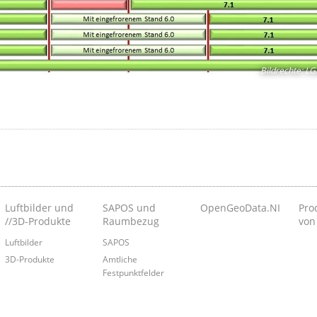
Bildrechte
:
LG
Luftbilder und
SAPOS und
OpenGeoData.NI
Pro
//3D-Produkte
Raumbezug
von
Luftbilder
SAPOS
3D-Produkte
Amtliche
Festpunktfelder