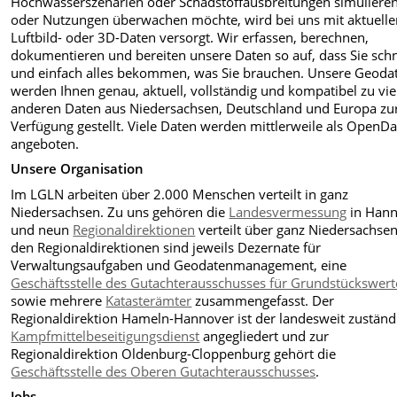
Hochwasserszenarien oder Schadstoffausbreitungen simuliere
oder Nutzungen überwachen möchte, wird bei uns mit aktuell
Luftbild- oder 3D-Daten versorgt. Wir erfassen, berechnen,
dokumentieren und bereiten unsere Daten so auf, dass Sie schn
und einfach alles bekommen, was Sie brauchen. Unsere Geoda
werden Ihnen genau, aktuell, vollständig und kompatibel zu vie
anderen Daten aus Niedersachsen, Deutschland und Europa zu
Verfügung gestellt. Viele Daten werden mittlerweile als OpenDa
angeboten.
Unsere Organisation
Im LGLN arbeiten über 2.000 Menschen verteilt in ganz
Niedersachsen. Zu uns gehören die
Landesvermessung
in Han
und neun
Regionaldirektionen
verteilt über ganz Niedersachsen
den Regionaldirektionen sind jeweils Dezernate für
Verwaltungsaufgaben und Geodatenmanagement, eine
Geschäftsstelle des Gutachterausschusses für Grundstückswert
sowie mehrere
Katasterämter
zusammengefasst. Der
Regionaldirektion Hameln-Hannover ist der landesweit zuständ
Kampfmittelbeseitigungsdienst
angegliedert und zur
Regionaldirektion Oldenburg-Cloppenburg gehört die
Geschäftsstelle des Oberen Gutachterausschusses
.
Jobs