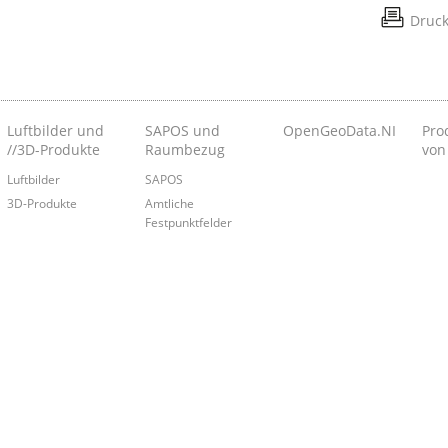
Druc
Luftbilder und
SAPOS und
OpenGeoData.NI
Pro
//3D-Produkte
Raumbezug
von
Luftbilder
SAPOS
3D-Produkte
Amtliche
Festpunktfelder