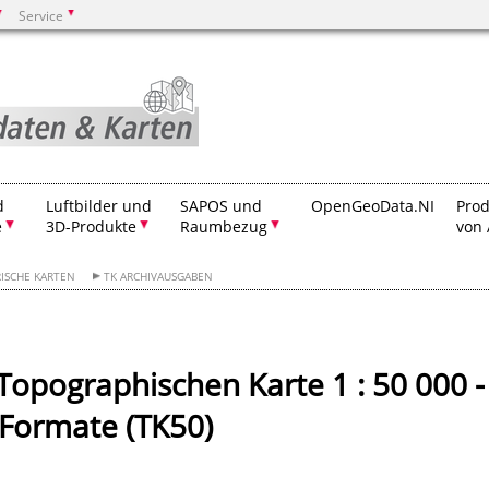
Service
Suchen
d
Luftbilder und
SAPOS und
OpenGeoData.NI
Prod
e
3D-Produkte
Raumbezug
von 
RISCHE KARTEN
TK ARCHIVAUSGABEN
opographischen Karte 1 : 50 000 -
 Formate (TK50)