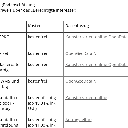
ungBodenschätzung
weis über das „Berechtigte Interesse“)
Kosten
Datenbezug
 GPKG
kostenfrei
Katasterkarten-online OpenData
ise)
kostenfrei
OpenGeoData.NI
Rasterdatei
kostenfrei
Katasterkarten-online OpenData
arbig
 (WMS und
kostenfrei
OpenGeoData.NI
arbig
sentation
kostenpflichtig
Katasterkarten-online
e oder -
(ab 19,04 € inkl.
farbig
Ust.)
sentation
kostenpflichtig
Antragstellung
chreibung)
(ab 11,90 € inkl.