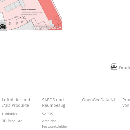
Bildrechte
:
LGLN
Druc
Luftbilder und
SAPOS und
OpenGeoData.NI
Pro
//3D-Produkte
Raumbezug
von
Luftbilder
SAPOS
3D-Produkte
Amtliche
Festpunktfelder