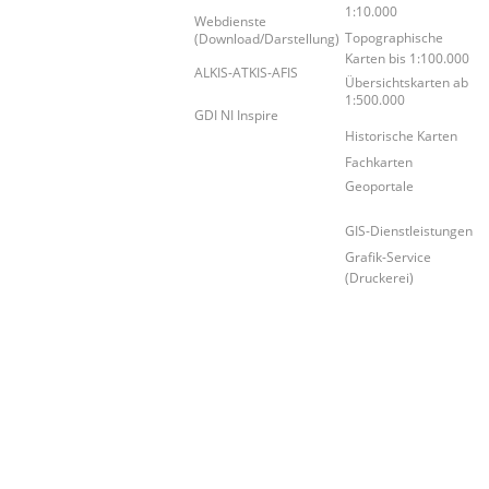
1:10.000
Webdienste
Topographische
(Download/Darstellung)
Karten bis 1:100.000
ALKIS-ATKIS-AFIS
Übersichtskarten ab
1:500.000
GDI NI Inspire
Historische Karten
Fachkarten
Geoportale
GIS-Dienstleistungen
Grafik-Service
(Druckerei)