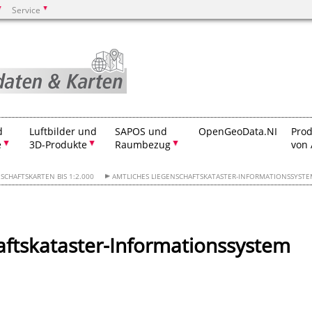
Service
Suchen
d
Luftbilder und
SAPOS und
OpenGeoData.NI
Prod
e
3D-Produkte
Raumbezug
von 
SCHAFTSKARTEN BIS 1:2.000
AMTLICHES LIEGENSCHAFTSKATASTER-INFORMATIONSSYSTEM
aftskataster-Informationssystem