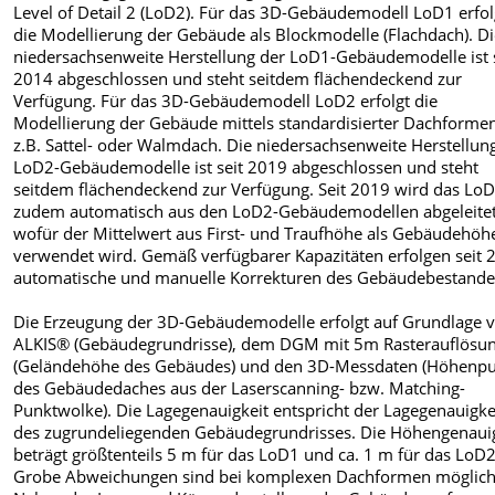
Level of Detail 2 (LoD2). Für das 3D-Gebäudemodell LoD1 erfol
die Modellierung der Gebäude als Blockmodelle (Flachdach). D
niedersachsenweite Herstellung der LoD1-Gebäudemodelle ist 
2014 abgeschlossen und steht seitdem flächendeckend zur
Verfügung. Für das 3D-Gebäudemodell LoD2 erfolgt die
Modellierung der Gebäude mittels standardisierter Dachforme
z.B. Sattel- oder Walmdach. Die niedersachsenweite Herstellun
LoD2-Gebäudemodelle ist seit 2019 abgeschlossen und steht
seitdem flächendeckend zur Verfügung. Seit 2019 wird das Lo
zudem automatisch aus den LoD2-Gebäudemodellen abgeleitet
wofür der Mittelwert aus First- und Traufhöhe als Gebäudehöh
verwendet wird. Gemäß verfügbarer Kapazitäten erfolgen seit 
automatische und manuelle Korrekturen des Gebäudebestande
Die Erzeugung der 3D-Gebäudemodelle erfolgt auf Grundlage 
ALKIS® (Gebäudegrundrisse), dem DGM mit 5m Rasterauflösu
(Geländehöhe des Gebäudes) und den 3D-Messdaten (Höhenp
des Gebäudedaches aus der Laserscanning- bzw. Matching-
Punktwolke). Die Lagegenauigkeit entspricht der Lagegenauigke
des zugrundeliegenden Gebäudegrundrisses. Die Höhengenaui
beträgt größtenteils 5 m für das LoD1 und ca. 1 m für das LoD2
Grobe Abweichungen sind bei komplexen Dachformen möglich