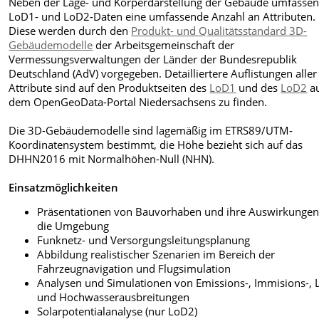
Neben der Lage- und Körperdarstellung der Gebäude umfassen
LoD1- und LoD2-Daten eine umfassende Anzahl an Attributen.
Diese werden durch den
Produkt- und Qualitätsstandard 3D-
Gebäudemodelle
der Arbeitsgemeinschaft der
Vermessungsverwaltungen der Länder der Bundesrepublik
Deutschland (AdV) vorgegeben. Detailliertere Auflistungen aller
Attribute sind auf den Produktseiten des
LoD1
und des
LoD2
a
dem OpenGeoData-Portal Niedersachsens zu finden.
Die 3D-Gebäudemodelle sind lagemäßig im ETRS89/UTM-
Koordinatensystem bestimmt, die Höhe bezieht sich auf das
DHHN2016 mit Normalhöhen-Null (NHN).
Einsatzmöglichkeiten
Präsentationen von Bauvorhaben und ihre Auswirkungen
die Umgebung
Funknetz- und Versorgungsleitungsplanung
Abbildung realistischer Szenarien im Bereich der
Fahrzeugnavigation und Flugsimulation
Analysen und Simulationen von Emissions-, Immisions-, 
und Hochwasserausbreitungen
Solarpotentialanalyse (nur LoD2)