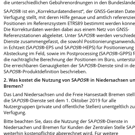
die unterschiedlichen Gebührenordnungen in den Bundeslände
SA
POS
® ist ein „Korrekturdatendienst“, der GNSS-Geräten Date
Verfügung stellt, mit deren Hilfe genaue und amtlich referenzie
Positionen im Referenzsystem ETRS89 bestimmt werden könne
Die Korrekturdaten werden dabei aus einem Netz von GNSS-
Referenzstationen abgeleitet. Unter SA
POS
® werden verschied
Dienste zusammengefasst, die sowohl Positionierungsanwend
in Echtzeit (SA
POS
®-EPS und SA
POS
®-HEPS) für Positionierung
Absteckung im Feld, sowie im Postprocessing (SA
POS
®-GPPS) f
die nachträgliche Berechnung der Positionen im Büro, unterstü
Die erreichbaren Genauigkeiten der SA
POS
®-Dienste sind in de
SA
POS
®-Produktdefinition beschrieben.
2.
Was kostet die Nutzung von SA
POS
® in Niedersachsen u
Bremen?
Das Land Niedersachsen und die Freie Hansestadt Bremen stel
die SA
POS
®-Dienste seit dem 1. Oktober 2019 für alle
Nutzergruppen (private und öffentliche Stellen) unentgeltlich zu
Verfügung.
Bitte beachten Sie, dass die Nutzung der SA
POS
®-Dienste in
Niedersachen und Bremen für Kunden der Zentralen Stelle SA
P
weiterhin kostenpflichtig abgerechnet wird. Für weitere