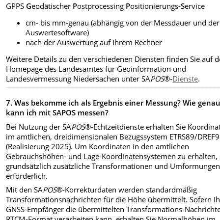
GPPS
G
eodätischer
P
ostprocessing
P
ositionierungs-
S
ervice
cm- bis mm-genau (abhängig von der Messdauer und der
Auswertesoftware)
nach der Auswertung auf Ihrem Rechner
Weitere Details zu den verschiedenen Diensten finden Sie auf d
Homepage des Landesamtes für Geoinformation und
Landesvermessung Niedersachen unter SA
POS
®-
Dienste
.
7.
Was bekomme ich als Ergebnis einer Messung? Wie gena
kann ich mit SAPOS messen?
Bei Nutzung der SA
POS
®-Echtzeitdienste erhalten Sie Koordina
im amtlichen, dreidimensionalen Bezugssystem ETRS89/DREF
(Realisierung 2025). Um Koordinaten in den amtlichen
Gebrauchshöhen- und Lage-Koordinatensystemen zu erhalten, 
grundsätzlich zusätzliche Transformationen und Umformunge
erforderlich.
Mit den SA
POS
®-Korrekturdaten werden standardmäßig
Transformationsnachrichten für die Höhe übermittelt.
Sofern Ih
GNSS-Empfänger die übermittelten Transformations-Nachricht
RTCM-Format verarbeiten kann, erhalten Sie Normalhöhen im