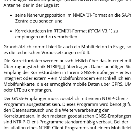
Antenne, der in der Lage ist
seine Näherungsposition im NMEA
[2]
-Format an die SA
P
Zentrale zu senden und
Korrekturdaten im RTCM
[3]
-Format (RTCM V3.1) zu
empfangen und zu verarbeiten.
Grundsätzlich kommt hierfür auch ein Mobiltelefon in Frage, s
es die technischen Voraussetzungen erfüllt.
Die Korrekturdaten werden ausschließlich über das Internet mi
Übertragungstechnik NTRIP
[iii]
übertragen. Daher benötigen Si
Empfang der Korrekturdaten in Ihrem GNSS-Empfänger – entw
integriert oder extern – ein Mobilfunkmodem einschließlich ein
Mobilfunkkarte, die es ermöglicht mobile Daten über GPRS, U
oder LTE zu empfangen.
Der GNSS-Empfänger muss zusätzlich mit einem NTRIP-Client-
Programm ausgestattet sein. Dieses Programm wird benötigt f
den Datenaustausch und die Weiterverarbeitung der
Korrekturdaten. In den meisten geodätischen GNSS-Empfänger
sind NTRIP-Client-Programme standardmäßig verbaut. Bei der
Installation eines NTRIP-Client-Programms auf einem Mobiltele