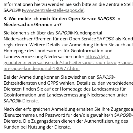
Informationen hierzu wenden Sie sich bitte an die Zentrale Stel
SA
POS
® (
www.zentrale-stelle-sapos.de
).
3.
Wie melde ich mich für den Open Service SA
POS
® in
Niedersachen/Bremen an?
Sie können sich über das SA
POS
®-Kundenportal
Niedersachsen/Bremen für den Open Service SA
POS
® als Kun
registrieren. Weitere Details zur Anmeldung finden Sie auch auf
Homepage des Landesamtes für Geoinformation und
Landesvermessung Niedersachen unter
https://lgln-
geodaten.niedersachsen.de/startseite/sapos_raumbezug/sapos
im-sapos-kundenportal-180977.html
Bei der Anmeldung können Sie zwischen den SA
POS
®-
Echtzeitdiensten und GPPS wählen. Details zu den verschieden
Diensten finden Sie auf der Homepage des Landesamtes für
Geoinformation und Landesvermessung Niedersachen unter
SA
POS
®-
Dienste
.
Nach der erfolgreichen Anmeldung erhalten Sie Ihre Zugangsd
(Benutzername und Passwort) für den/die gewählte/n SA
POS
®
Dienst/e. Die Zugangsdaten dienen der Authentifizierung des
Kunden bei Nutzung der Dienste.