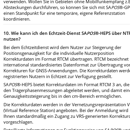
verwenden. Wollen Sie in Gebieten ohne Mobilfunkempfang z.
Absteckungen durchführen, so können Sie sich mit SA
POS
®-GP
einen Standpunkt für eine temporäre, eigene Referenzstation
koordinieren.
10.
Wie kann ich den Echtzeit-Dienst SA
POS
®-HEPS über NT
nutzen?
Bei dem Echtzeitdienst wird dem Nutzer zur Steigerung der
Positionsgenauigkeit für die individuelle Nutzerposition
Korrekturdaten im Format RTCM übertragen. RTCM bezeichnet 
international standardisiertes Datenformat zur Übertragung vo
Korrekturen für GNSS-Anwendungen. Die Korrekturdaten werd
registrierten Nutzern in Echtzeit zur Verfügung gestellt.
SA
POS
®-HEPS bietet Korrekturdaten im Format RTCM 3 an, die
den Trägerphasenmessungen abgeleitet werden, und damit ein
Genauigkeitssteigerung bis in den cm-Bereich ermöglichen.
Die Korrekturdaten werden in der Vernetzungsrepräsentation 
(Virtual Reference Station)
angeboten. Bei der Anmeldung wird
Ihnen standardmäßig ein Zugang zu VRS-generierten Korrektur
vorgeschlagen.
Detaillierte Informationen zur Funktionsweise von SA
POS
® und