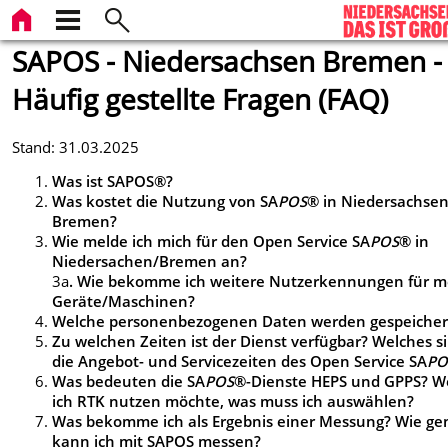
SAPOS - Niedersachsen Bremen -
Häufig gestellte Fragen (FAQ)
Stand: 31.03.2025
Was ist SAPOS®?
Was kostet die Nutzung von SA
POS
® in Niedersachse
Bremen?
Wie melde ich mich für den Open Service SA
POS
® in
Niedersachen/Bremen an?
3a
. Wie bekomme ich weitere Nutzerkennungen für m
Geräte/Maschinen?
Welche personenbezogenen Daten werden gespeicher
Zu welchen Zeiten ist der Dienst verfügbar? Welches s
die Angebot- und Servicezeiten des Open Service SA
PO
Was bedeuten die SA
POS
®-Dienste HEPS und GPPS? 
ich RTK nutzen möchte, was muss ich auswählen?
Was bekomme ich als Ergebnis einer Messung? Wie g
kann ich mit SAPOS messen?