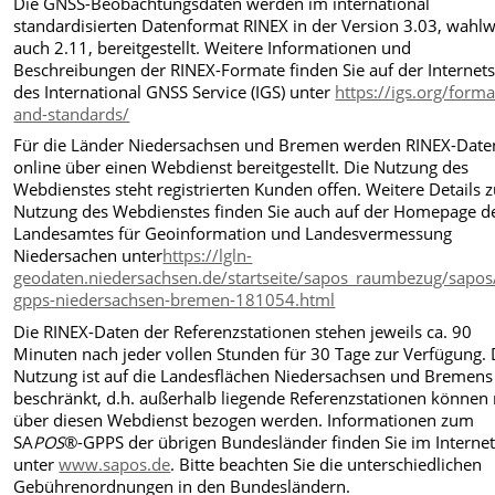
Die GNSS-Beobachtungsdaten werden im international
standardisierten Datenformat RINEX in der Version 3.03, wahlw
auch 2.11, bereitgestellt. Weitere Informationen und
Beschreibungen der RINEX-Formate finden Sie auf der Internets
des International GNSS Service (IGS) unter
https://igs.org/forma
and-standards/
Für die Länder Niedersachsen und Bremen werden RINEX-Date
online über einen Webdienst bereitgestellt. Die Nutzung des
Webdienstes steht registrierten Kunden offen. Weitere Details z
Nutzung des Webdienstes finden Sie auch auf der Homepage d
Landesamtes für Geoinformation und Landesvermessung
Niedersachen unter
https://lgln-
geodaten.niedersachsen.de/startseite/sapos_raumbezug/sapos
gpps-niedersachsen-bremen-181054.html
Die RINEX-Daten der Referenzstationen stehen jeweils ca. 90
Minuten nach jeder vollen Stunden für 30 Tage zur Verfügung. 
Nutzung ist auf die Landesflächen Niedersachsen und Bremens
beschränkt, d.h. außerhalb liegende Referenzstationen können 
über diesen Webdienst bezogen werden. Informationen zum
SA
POS
®-GPPS der übrigen Bundesländer finden Sie im Interne
unter
www.sapos.de
. Bitte beachten Sie die unterschiedlichen
Gebührenordnungen in den Bundesländern.