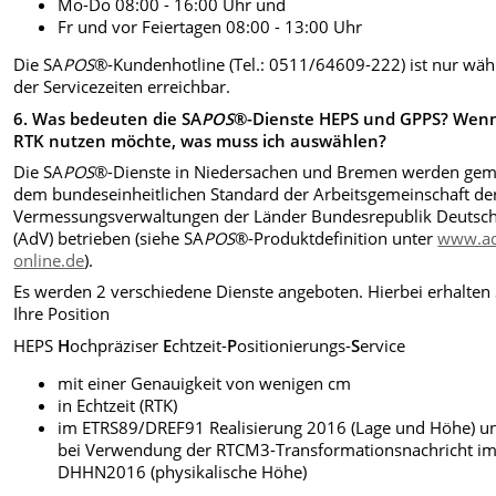
Mo-Do 08:00 - 16:00 Uhr und
Fr und vor Feiertagen 08:00 - 13:00 Uhr
Die SA
POS
®-Kundenhotline (Tel.: 0511/64609-222) ist nur wä
der Servicezeiten erreichbar.
6.
Was bedeuten die SA
POS
®-Dienste HEPS und GPPS? Wenn
RTK nutzen möchte, was muss ich auswählen?
Die SA
POS
®-Dienste in Niedersachen und Bremen werden ge
dem bundeseinheitlichen Standard der Arbeitsgemeinschaft de
Vermessungsverwaltungen der Länder Bundesrepublik Deutsc
(AdV) betrieben (siehe SA
POS
®-Produktdefinition unter
www.ad
online.de
).
Es werden 2 verschiedene Dienste angeboten. Hierbei erhalten 
Ihre Position
HEPS
H
ochpräziser
E
chtzeit-
P
ositionierungs-
S
ervice
mit einer Genauigkeit von wenigen cm
in Echtzeit (RTK)
im ETRS89/DREF91 Realisierung 2016 (Lage und Höhe) u
bei Verwendung der RTCM3-Transformationsnachricht i
DHHN2016 (physikalische Höhe)