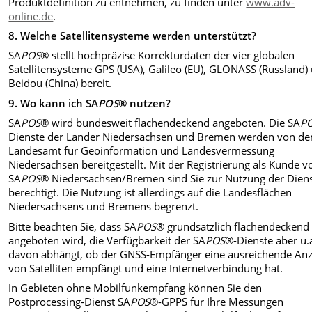
Produktdefinition zu entnehmen, zu finden unter
www.adv-
online.de
.
8.
Welche Satellitensysteme werden unterstützt?
SA
POS
®
stellt hochpräzise Korrekturdaten der vier globalen
Satellitensysteme GPS (USA), Galileo (EU), GLONASS (Russland)
Beidou (China) bereit.
9.
Wo kann ich SA
POS
®
nutzen?
SA
POS
® wird bundesweit flächendeckend angeboten. Die SA
P
Dienste der Länder Niedersachsen und Bremen werden von d
Landesamt für Geoinformation und Landesvermessung
Niedersachsen bereitgestellt. Mit der Registrierung als Kunde v
SA
POS
® Niedersachsen/Bremen sind Sie zur Nutzung der Dien
berechtigt. Die Nutzung ist allerdings auf die Landesflächen
Niedersachsens und Bremens begrenzt.
Bitte beachten Sie, dass SA
POS
® grundsätzlich flächendeckend
angeboten wird, die Verfügbarkeit der SA
POS
®-Dienste aber u.
davon abhängt, ob der GNSS-Empfänger eine ausreichende Anz
von Satelliten empfängt und eine Internetverbindung hat.
In Gebieten ohne Mobilfunkempfang können Sie den
Postprocessing-Dienst SA
POS
®-GPPS für Ihre Messungen