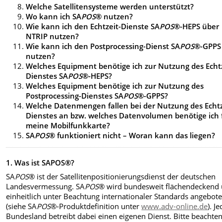
Welche Satellitensysteme werden unterstützt?
Wo kann ich SA
POS
® nutzen?
Wie kann ich den Echtzeit-Dienste SA
POS
®-HEPS über
NTRIP nutzen?
Wie kann ich den Postprocessing-Dienst SA
POS
®-GPPS
nutzen?
Welches Equipment benötige ich zur Nutzung des Echtz
Dienstes SA
POS
®-HEPS?
Welches Equipment benötige ich zur Nutzung des
Postprocessing-Dienstes SA
POS
®-GPPS?
Welche Datenmengen fallen bei der Nutzung des Echtz
Dienstes an bzw. welches Datenvolumen benötige ich 
meine Mobilfunkkarte?
SA
POS
® funktioniert nicht – Woran kann das liegen?
1.
Was ist SAPOS®?
SA
POS
® ist der Satellitenpositionierungsdienst der deutschen
Landesvermessung. SA
POS
® wird bundesweit flächendeckend
einheitlich unter Beachtung internationaler Standards angebot
(siehe SA
POS
®-Produktdefinition unter
www.adv-online.de
)
.
Je
Bundesland betreibt dabei einen eigenen Dienst. Bitte beachten