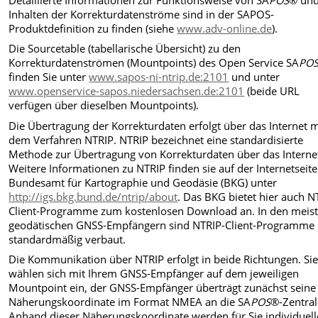
Inhalten der Korrekturdatenströme sind in der SAPOS-
Produktdefinition zu finden (siehe
www.adv-online.de
).
Die Sourcetable (tabellarische Übersicht) zu den
Korrekturdatenströmen (Mountpoints) des Open Service SA
PO
finden Sie unter
www.sapos-ni-ntrip.de:2101
und unter
www.openservice-sapos.niedersachsen.de:2101
(beide URL
verfügen über dieselben Mountpoints).
Die Übertragung der Korrekturdaten erfolgt über das Internet m
dem Verfahren NTRIP. NTRIP bezeichnet eine standardisierte
Methode zur Übertragung von Korrekturdaten über das Interne
Weitere Informationen zu NTRIP finden sie auf der Internetseite
Bundesamt für Kartographie und Geodäsie (BKG) unter
http://igs.bkg.bund.de/ntrip/about
. Das BKG bietet hier auch N
Client-Programme zum kostenlosen Download an. In den meis
geodätischen GNSS-Empfängern sind NTRIP-Client-Programme
standardmäßig verbaut.
Die Kommunikation über NTRIP erfolgt in beide Richtungen. Si
wählen sich mit Ihrem GNSS-Empfänger auf dem jeweiligen
Mountpoint ein, der GNSS-Empfänger überträgt zunächst seine
Näherungskoordinate im Format NMEA an die SA
POS
®-Zentral
Anhand dieser Näherungskoordinate werden für Sie individuell