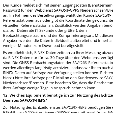
Der Kunde meldet sich mit seinen Zugangsdaten (Benutzernam
Passwort)
für den Webdienst SA
POS
®-GPPS Niedersachsen/Br
an. Im Rahmen des Bestellvorgangs wählt der Kunde SA
POS
®-
Referenzstationen aus oder gibt die Koordinate der gewünscht
virtuellen Referenzstation an. Zusätzlich werden Angaben benöt
u.a. zur Datenrate (1 Sekunde oder größer), dem
Beobachtungszeitraum und der Komprimierungsart. Mit diese
Angaben werden die Daten individuell aufbereitet und innerha
weniger Minuten zum Download bereitgestellt.
Es empfiehlt sich, RINEX-Daten zeitnah zu Ihrer Messung abzur
da RINEX-Daten nur für ca. 30 Tage über den Webdienst verfüg
sind. Die GNSS-Beobachtungsdaten der SA
POS
®-Referenzstati
werden allerdings langfristig archiviert, sodass wir Ihnen auch ä
RINEX-Daten auf Anfrage zur Verfügung stellen können. Richten
hierzu bitte Ihre Anfrage per E-Mail an den Kundenservice SA
P
Niedersachsen/Bremen. Bitte beachten Sie, dass die Bearbeitu
Ihrer Anfrage wenige Tage in Anspruch nehmen kann.
12.
Welches Equipment benötige ich zur Nutzung des Echtze
Dienstes SA
POS
®-HEPS?
Zur Nutzung des Echtzeitdienstes SA
POS
®-HEPS benötigen Sie 
RTK-fähigen GNSS-Empfänger (GNSS-Rover) mit zugehöriger G