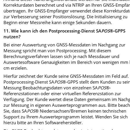
Korrekturdaten berechnet und via NTRIP an Ihren GNSS-Empfä
übertragen. Ihr GNSS-Empfänger verwendet diese Korrekturda
zur Verbesserung seiner Positionslösung. Die Initialisierung zu
Beginn einer Messreihe kann einige Sekunden dauern.
11.
Wie kann ich den Postprocessing-Dienst SA
POS
®-GPPS
nutzen?
Bei einer Auswertung von GNSS-Messdaten im Nachgang zur
Messung spricht man von Postprocessing. Mit diesem
Berechnungsverfahren lassen sich je nach Messdauer und
Auswertesoftware Genauigkeiten im Bereich von wenigen mm 
cm erzielen.
Hierfür zeichnet der Kunde seine GNSS-Messdaten im Feld auf.
Postprocessing-Dienst SA
POS
®-GPPS stellt dem Kunden zu sei
Messung Beobachtungsdaten von einzelnen SA
POS
®-
Referenzstationen oder einer virtuellen Referenzstation zur
Verfügung. Der Kunde wertet diese Daten gemeinsam im Nach
zur Messung in eigenen Auswerteprogrammen aus. Bitte beach
Sie, dass SA
POS
® Niedersachsen/Bremen keinen technischen
Support zu Ihrem Auswerteprogramm leistet. Wenden Sie sich
hierzu bitte an Ihren Softwarehersteller.