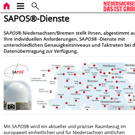
SAPOS®-Dienste
SA
POS
® Niedersachsen/Bremen stellt Ihnen, abgestimmt a
Ihre individuellen Anforderungen, SA
POS
® -Dienste mit
unterschiedlichen Genauigkeitsniveaus und Taktraten bei 
Datenübertragung zur Verfügung.
Bildrechte
:
LGLN
Mit SA
POS
® wird ein aktueller und präziser Raumbezug im
europaweit einheitlichen und für Niedersachsen amtlichen