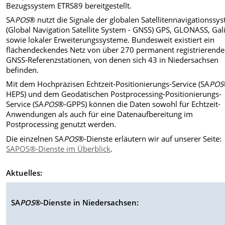
Bezugssystem ETRS89 bereitgestellt.
SA
POS
® nutzt die Signale der globalen Satellitennavigationssy
(Global Navigation Satellite System - GNSS) GPS, GLONASS, Gal
sowie lokaler Erweiterungssysteme. Bundesweit existiert ein
flächendeckendes Netz von über 270 permanent registrierend
GNSS-Referenzstationen, von denen sich 43 in Niedersachsen
befinden.
Mit dem Hochpräzisen Echtzeit-Positionierungs-Service (SA
POS
HEPS) und dem Geodätischen Postprocessing-Positionierungs-
Service (SA
POS
®-GPPS) können die Daten sowohl für Echtzeit-
Anwendungen als auch für eine Datenaufbereitung im
Postprocessing genutzt werden.
Die einzelnen SA
POS
®-Dienste erläutern wir auf unserer Seite:
SAPOS®-Dienste im Überblick
.
Aktuelles:
SA
POS
®-Dienste in Niedersachsen: